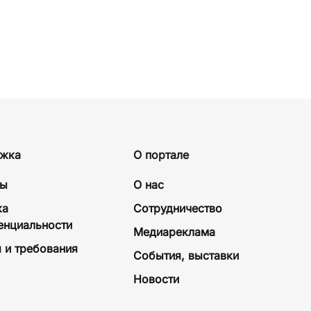
жка
О портале
ты
О нас
ка
Сотрудничество
енциальности
Медиареклама
 и требования
События, выставки
Новости