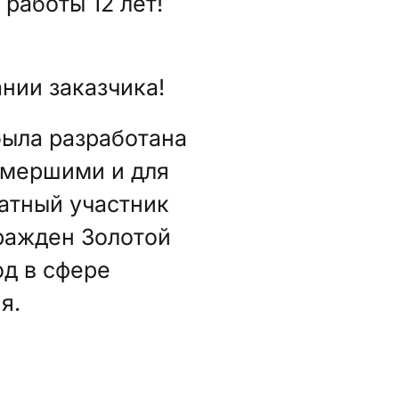
работы 12 лет!
нии заказчика!
ыла разработана
умершими и для
атный участник
гражден Золотой
д в сфере
я.