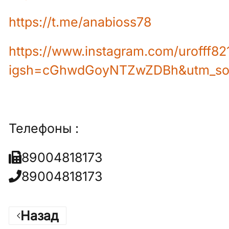
https://t.me/anabioss78
https://www.instagram.com/urofff82
igsh=cGhwdGoyNTZwZDBh&utm_so
Телефоны :
89004818173
89004818173
Назад