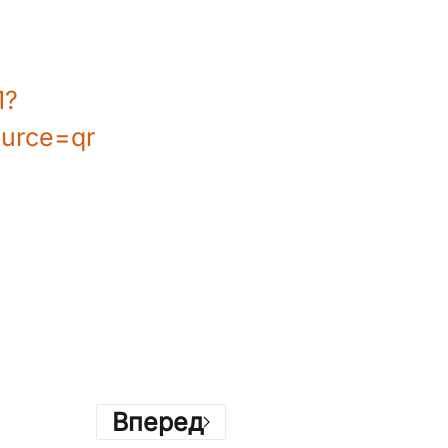
1?
urce=qr
Вперед