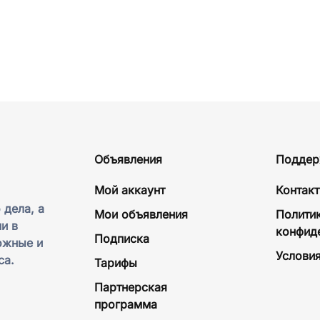
Объявления
Поддер
Мой аккаунт
Контак
 дела, а
Мои объявления
Полити
и в
конфид
Подписка
ожные и
Условия
са.
Тарифы
Партнерская
программа