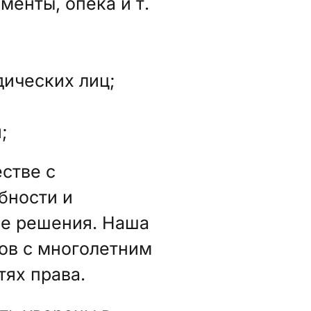
менты, опека и т.
дических лиц;
;
стве с
бности и
е решения. Наша
ов с многолетним
тях права.