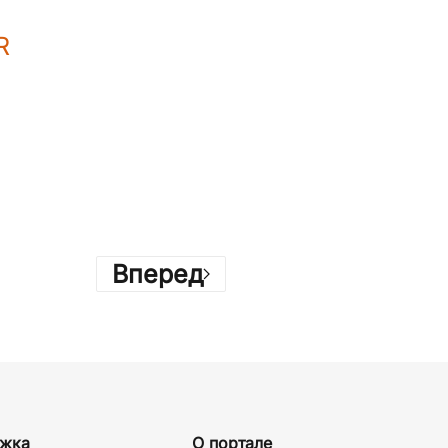
R
Вперед
жка
О портале