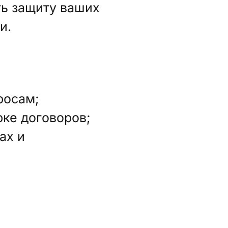
ть защиту ваших
и.
росам;
рке договоров;
ах и