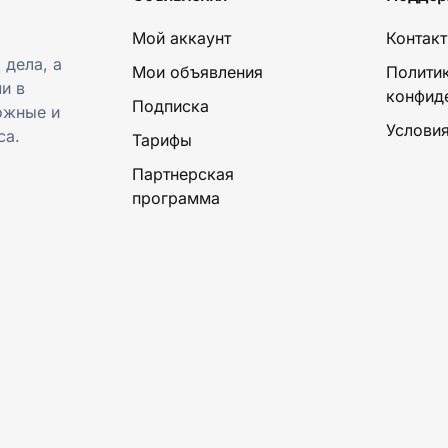
Мой аккаунт
Контак
 дела, а
Мои объявления
Полити
и в
конфид
Подписка
ожные и
Условия
са.
Тарифы
Партнерская
программа