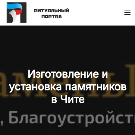
Skip
to
main
content
Изготовление и
установка памятников
в Чите