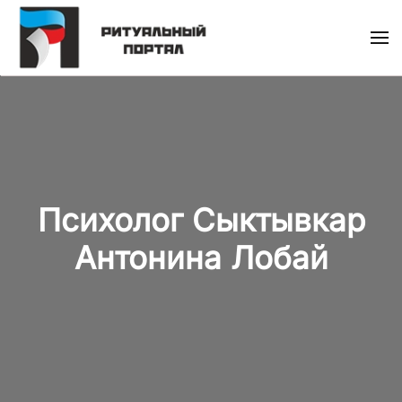
Skip
to
main
content
Психолог Сыктывкар
Антонина Лобай