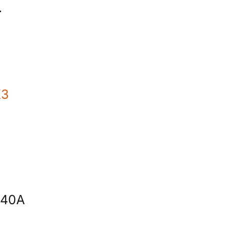
.
X3
 40А