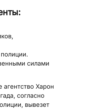
енты:
ков,
 полиции.
твенными силами
е агентство Харон
гада, согласно
олиции, вывезет