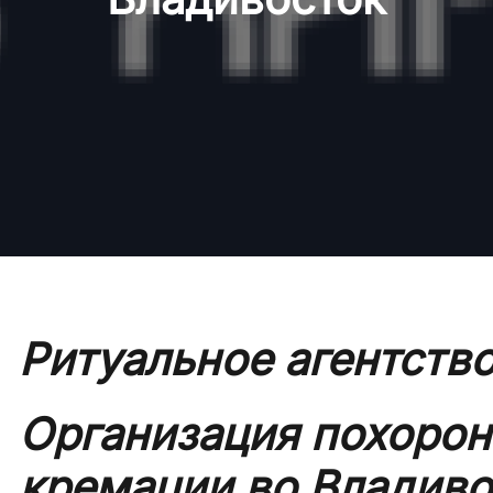
Ритуальное агентств
Организация похорон
кремации во Владиво