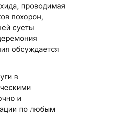
хида, проводимая
ов похорон,
ней суеты
церемония
ния обсуждается
уги в
ическими
очно и
тации по любым