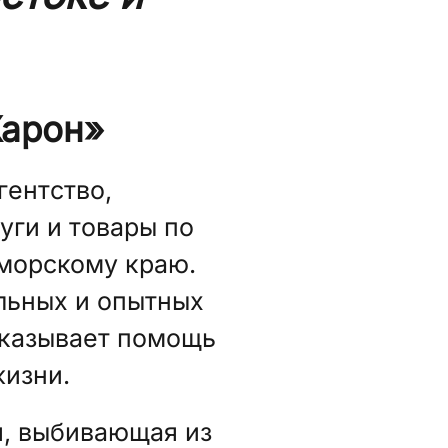
Харон»
гентство,
ги и товары по
иморскому краю.
льных и опытных
оказывает помощь
жизни.
я, выбивающая из