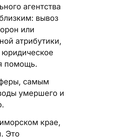
ьного агентства
близким: вывоз
хорон или
ной атрибутики,
, юридическое
я помощь.
сферы, самым
воды умершего и
.
иморском крае,
. Это