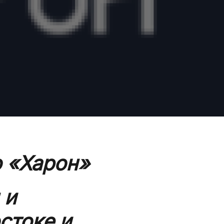
о «Харон»
 и
стоке и