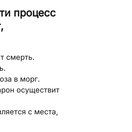
сти процесс
,
т смерть.
ь.
за в морг.
арон осуществит
ляется с места,