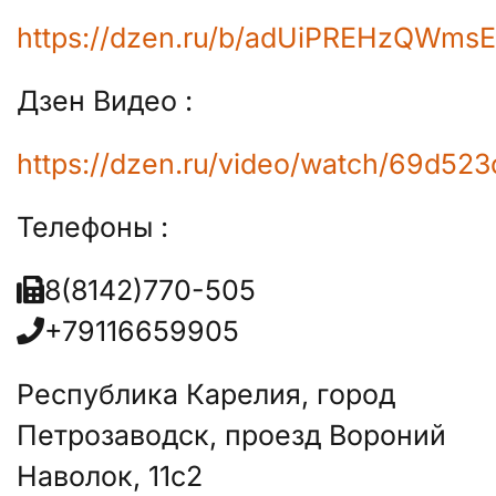
https://dzen.ru/b/adUiPREHzQWmsE
Дзен Видео :
https://dzen.ru/video/watch/69d5
Телефоны :
8(8142)770-505
+79116659905
Республика Карелия, город
Петрозаводск, проезд Вороний
Наволок, 11с2