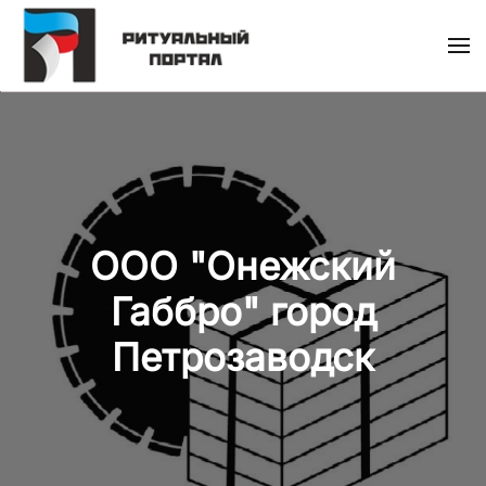
Skip
to
main
content
ООО "Онежский
Габбро" город
Петрозаводск