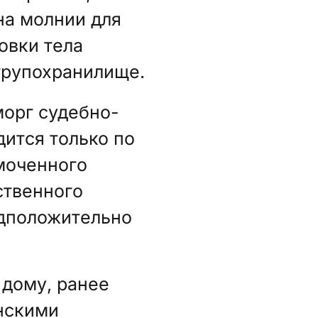
на молнии для
овки тела
трупохранилище.
морг судебно-
ится только по
моченного
ственного
едположительно
 дому, ранее
нскими