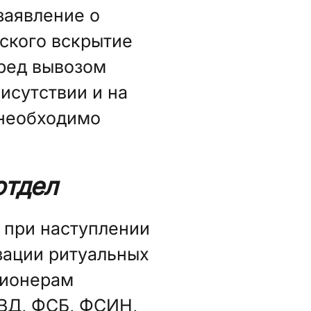
заявление о
ского вскрытие
ред вывозом
исутствии и на
 необходимо
отдел
 при наступлении
зации ритуальных
сионерам
ВД, ФСБ, ФСИН,