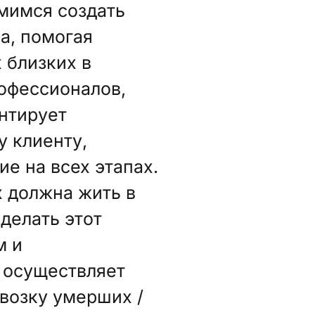
мимся создать
а, помогая
 близких в
офессионалов,
антирует
 клиенту,
е на всех этапах.
 должна жить в
делать этот
м и
 осуществляет
возку умерших /