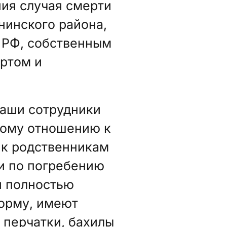
ния случая смерти
нинского района,
в РФ, собственным
ртом и
наши сотрудники
ному отношению к
 к родственникам
ги по погребению
и полностью
орму, имеют
 перчатки, бахилы