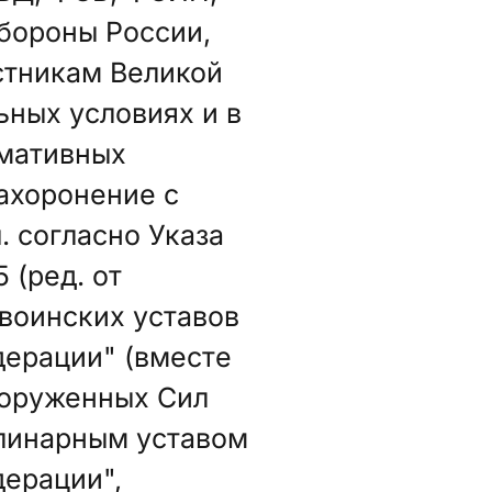
бороны России,
стникам Великой
ьных условиях и в
рмативных
ахоронение с
. согласно Указа
 (ред. от
евоинских уставов
ерации" (вместе
ооруженных Сил
линарным уставом
ерации",