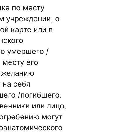
ике по месту
м учреждении, о
ой карте или в
нского
ло умершего /
 месту его
о желанию
 на себя
его /погибшего.
твенники или лицо,
погребению могут
гоанатомического