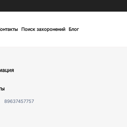
онтакты
Поиск захоронений
Блог
мация
ты
89637457757