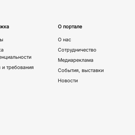
жка
О портале
ты
О нас
ка
Сотрудничество
енциальности
Медиареклама
 и требования
События, выставки
Новости