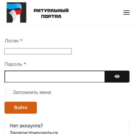
Skip
to
main
content
Логин
*
Пароль
*
Показат
Запомнить меня
Войти
Нет аккаунта?
Зарегистрироваться