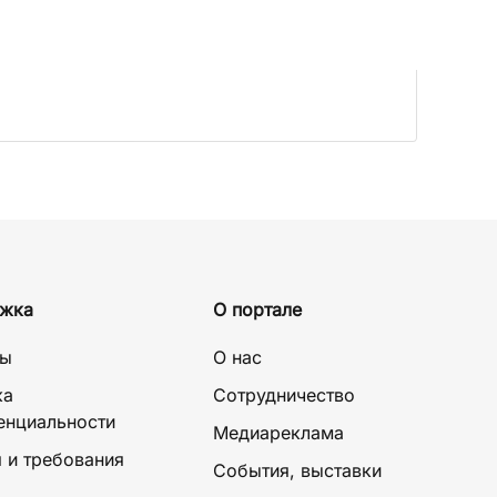
жка
О портале
ты
О нас
ка
Сотрудничество
енциальности
Медиареклама
 и требования
События, выставки