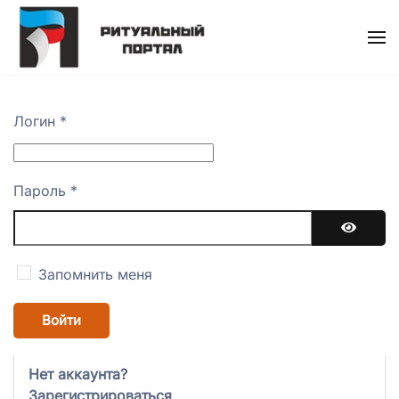
Skip
to
main
content
Логин
*
Пароль
*
Показат
Запомнить меня
Войти
Нет аккаунта?
Зарегистрироваться