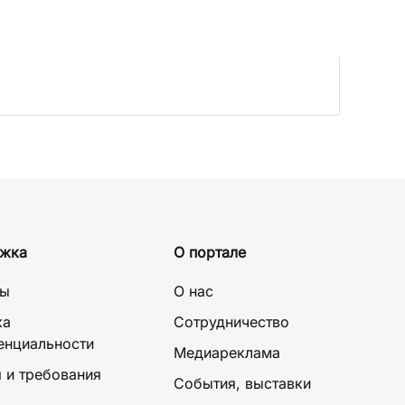
жка
О портале
ты
О нас
ка
Сотрудничество
енциальности
Медиареклама
 и требования
События, выставки