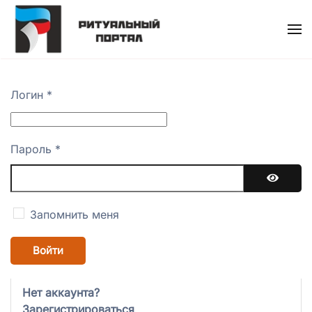
Skip
to
main
content
Логин
*
Пароль
*
Показат
Запомнить меня
Войти
Нет аккаунта?
Зарегистрироваться