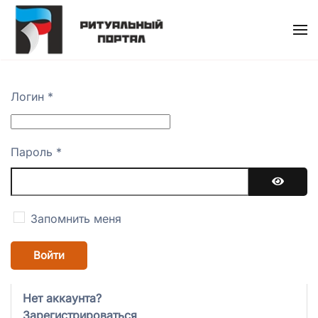
Skip
to
main
content
Логин
*
Пароль
*
Показат
Запомнить меня
Войти
Нет аккаунта?
Зарегистрироваться